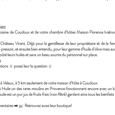
iers
oisine de Coudoux et de votre chambre d’hôtes Maison Florence Ivakno
hâteau Virant. Déjà pour la gentillesse de leur propriétaire et de la fa
 pressoir, et ensuite bien entendu, pour leur gamme d’huile d’olive mais aus
oûté leurs huiles et sans un beau sourire du personnel sur place.
s
eptions ☺ posez leur la question ☺
ué à Velaux, à 5 km seulement de votre maison d’hôte à Coudoux.
 Huile un des rares moulins en Provence fonctionnant encore avec un br
uile est un pur jus de fruits frais (non filtré) gardant ainsi tous les bienfai
mentaires ➡️
ici
. Retrouvez aussi leur boutique!