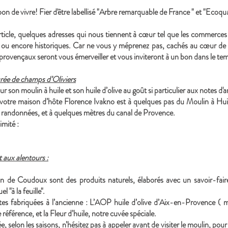
 bon de vivre! Fier d'être labellisé "Arbre remarquable de France " et "Ecoqua
icle, quelques adresses qui nous tiennent à cœur tel que les commerces 
 ou encore historiques. Car ne vous y méprenez pas, cachés au cœur de l
 provençaux seront vous émerveiller et vous inviteront à un bon dans le te
ée de champs d’Oliviers
on moulin à huile et son huile d’olive au goût si particulier aux notes d'ar
 votre maison d’hôte Florence Ivakno est à quelques pas du Moulin à Hui
 randonnées, et à quelques mètres du canal de Provence.
imité :
 aux alentours :
n de Coudoux sont des produits naturels, élaborés avec un savoir-faire
 "à la feuille".
utes fabriquées à l’ancienne : L’AOP huile d’olive d’Aix-en-Provence ( m
e référence, et la Fleur d’huile, notre cuvée spéciale.
ée, selon les saisons, n’hésitez pas à appeler avant de visiter le moulin, 