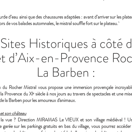
de d’eau ainsi que des chaussures adaptées : avant d’arriver sur les pla
ors de vos balades automnales, le mistral souffle fort sur le plateau.
ites Historiques à côté 
t d’Aix-en-Provence Roc
La Barben :
u du Rocher Mistral vous propose une immersion provençale incroyabl
e la Provence du XIᵉ siècle à nos jours au travers de spectacles et une mi
 de la Barben pour les amoureux d'animaux.
et son château
 la vue ? Direction MIRAMAS Le VIEUX et son village médiéval ! Une
 garée sur les parkings gratuits en bas du village, vous pourrez accéder à l