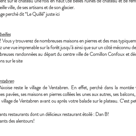
ent sur le château une fois en haut (de belles ruines de château et de r
lle ville, de ses artisans et de son glacier.
ge perché dit “Le Quillé” juste ici
eilles
l ! Vous y trouverez de nombreuses maisons en pierres et des mas typique
z une vue imprenable sur la forêt jusqu’à ainsi que sur un côté méconnu de
uses randonnées au départ du centre ville de Cornillon Confoux et dé
ns sur le site
entabren
xoise reste le village de Ventabren. En effet, perché dans la montée ve
es pavées, ses maisons en pierres collées les unes aux autres, ses balcons, 
illage de Ventabren avant ou après votre balade sur le plateau. C’est pet
ts restaurants dont un délicieux restaurant étoilé : Dan B!
rants des alentours!