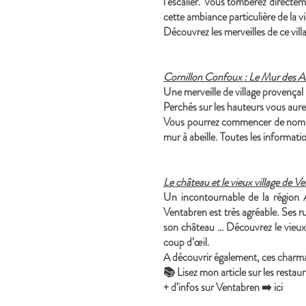
l’escalier. Vous tomberez directem
cette ambiance particulière de la viei
Découvrez les merveilles de ce villa
Cornillon Confoux : Le Mur des Ab
Une merveille de village provença
Perchés sur les hauteurs vous aure
Vous pourrez commencer de nombre
mur à abeille. Toutes les informatio
Le château et le vieux village de V
Un incontournable de la région Ai
Ventabren est très agréable. Ses ru
son château … Découvrez le vieux v
coup d’œil.
A découvrir également, ces charman
📚 Lisez mon article sur les restau
+ d’infos sur Ventabren ➡️ ici