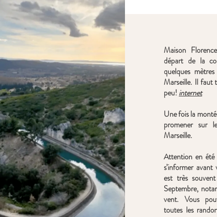
Maison Florence
départ de la c
quelques mètres
Marseille. Il fau
peu!
internet
Une fois la monté
promener sur l
Marseille.
Attention en été 
s’informer avant 
est très souven
Septembre, notam
vent. Vous pou
toutes les rando