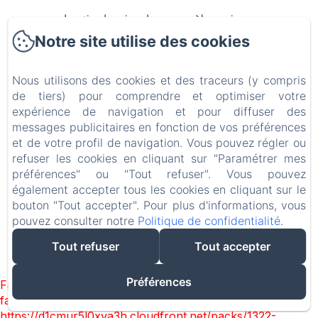
Location de maison de vacances à la semaine
Notre site utilise des cookies
Blog
Nous utilisons des cookies et des traceurs (y compris
Contact
de tiers) pour comprendre et optimiser votre
expérience de navigation et pour diffuser des
Politique de confidentialité
messages publicitaires en fonction de vos préférences
et de votre profil de navigation. Vous pouvez régler ou
Informations légales
refuser les cookies en cliquant sur "Paramétrer mes
préférences" ou "Tout refuser". Vous pouvez
Informations sur les cookies
également accepter tous les cookies en cliquant sur le
bouton "Tout accepter". Pour plus d'informations, vous
pouvez consulter notre
Politique de confidentialité
.
EN
FR
Tout refuser
Tout accepter
Créé par Amenitiz
Préférences
Failed to load BookingEngine/index: Loading chunk 1322
failed. (missing:
https://d1cmur5l0xva3h.cloudfront.net/packs/1322-