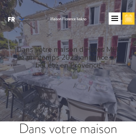
FR
Maison Florence Ivakno
Dans votre maison d’Hôtes MFI,
le printemps 2023 annonce un
bel été en Provence
Dans votre maison