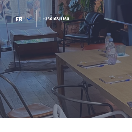
FR
+33616811160