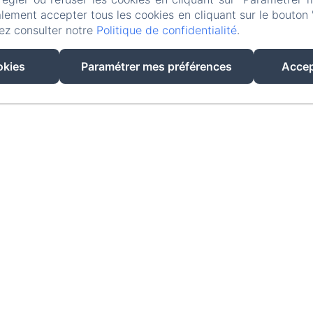
lement accepter tous les cookies en cliquant sur le bouton 
ez consulter notre
Politique de confidentialité
.
EN
FR
okies
Paramétrer mes préférences
Accep
Créé par Amenitiz