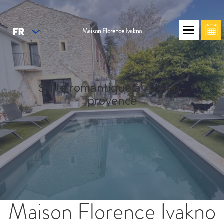
FR
Maison Florence Ivakno
Suite romantique à Aix-en-
provence
Maison Florence Ivakno