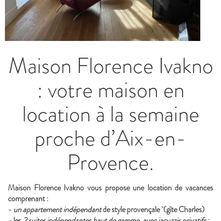
Maison Florence Ivakno
: votre maison en
location à la semaine
proche d’Aix-en-
Provence.
Maison Florence Ivakno vous propose une location de vacances
comprenant :
-
un appartement indépendant
de style provençale (
gîte Charles
)
- les
2 suites indépendantes haut de gamme, avec jacuzzis privatifs
: